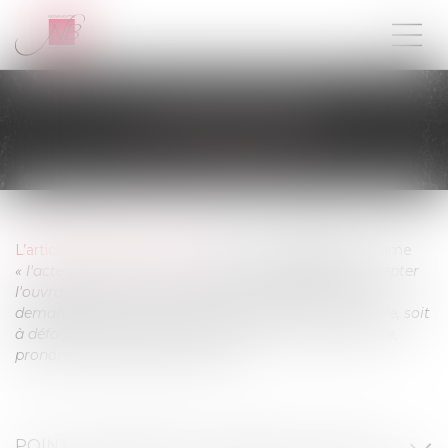
LA RÉCEPTION
L’article 1792-6 du Code Civil
définit la
réception
comme
« l'acte par lequel le maître de l'ouvrage déclare accepter
l'ouvrage avec ou sans réserve. Elle intervient à la
demande de la partie la plus diligente, soit à l'amiable, soit
à défaut judiciairement. Elle est, en tout état de cause,
prononcée contradictoirement. »
.
POINT DE DÉPART DES GARANTIES LÉGALES