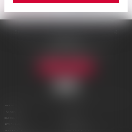
Nous contacter
SELARL DE ME NICOLAS BOUTTIER
48 rue Samson
75013 PARIS 13
Tél :
01 45 35 24 17
-
06 75 61 39 95
Fax : 01 43 31 67 10
NOUS LOCALISER
AVOCAT
COMPÉTENCES
HONORAIRES
ACTUS
GLOSSAIRE
CONTACT
RDV EN LIGNE
ESPACE CLIENT
PLAN DU SITE
MENTIONS LÉGALES