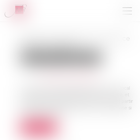
Bail 3 6 9 : durée, loyer, sortie, ce
que vous signez
Droit commercial
Baux commerciaux
Publié le :
19/05/2026
Source :
boursimmo-entreprise09.fr
Un bail commercial se signe souvent vite. Un local
plaît, le loyer semble tenable, le dossier avance, et
pourtant les vrais sujets sont ailleurs : qui peut partir
quand, comment le loyer évolue, ce qui se passe si
l’activité change, et ...
Lire la suite