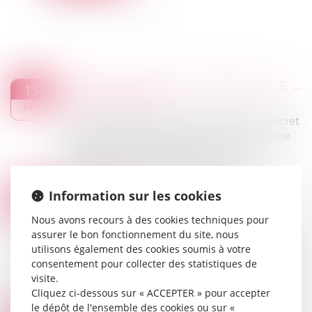
DÉCRET 2026-341 ASSURANCE VIE : FIN DES FIA NON RÉGLEMENTÉS EN UC
13
Droit des assurances
MAI
Publié au Journal officiel du 5 mai 2026, le décret
n°2026-341 du 30 avril 2026 marque une étape
décisive dans l'encadrement de l'univers
d'investissement de l'assurance vie et...
Lire la suite
Information sur les cookies
RELANCE DE L’IMMOBILIER : UN NOUVEAU PROJET DE LOI « LOGEMENT » ATTENDU POUR L’ÉTÉ 2026
12
Droit immobilier
/
Copropriété
MAI
Nous avons recours à des cookies techniques pour
Pour relancer le marché du logement, le
assurer le bon fonctionnement du site, nous
Premier ministre a annoncé notamment un
utilisons également des cookies soumis à votre
assouplissement des conditions de location des
consentement pour collecter des statistiques de
passoires thermiques et un renforcement du
visite.
nouveau...
Cliquez ci-dessous sur « ACCEPTER » pour accepter
Lire la suite
le dépôt de l'ensemble des cookies ou sur «