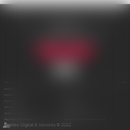
SELARL DE ME NICOLAS BOUTTIER
48 rue Samson
75013 PARIS 13
Tél :
01 45 35 24 17
-
06 75 61 39 95
Fax : 01 43 31 67 10
NOUS LOCALISER
AVOCAT
COMPÉTENCES
HONORAIRES
ACTUS
GLOSSAIRE
CONTACT
RDV EN LIGNE
ESPACE CLIENT
PLAN DU SITE
MENTIONS LÉGALES
POLITIQUE DE COOKIES
POLITIQUE DE CONFIDENTIALITÉ
Septeo Digital & Services © 2022