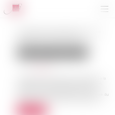
Conditions d’application de la
garantie décennale aux
panneaux photovoltaïques
Droit immobilier
Droit de la construction
Publié le :
24/11/2022
Source :
www.efl.fr
Les panneaux photovoltaïques qui participent à la
réalisation de l’ouvrage de couverture dans son
ensemble relèvent de la garantie décennale
lorsqu’un risque d’incendie affecte la couverture du
bâtiment et le rend impropre à sa destination...
Lire la suite