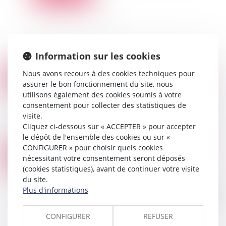
Information sur les cookies
Nous avons recours à des cookies techniques pour
UN CONGÉ DONNÉ PAR LETTRE RECOMMANDÉE AR NON REMISE AU BAILLEUR N’EST PAS RÉGULIER
23
assurer le bon fonctionnement du site, nous
Droit immobilier
/
Baux d'habitation
NOV.
utilisons également des cookies soumis à votre
Le congé d’un bail d’habitation délivré par lettre
consentement pour collecter des statistiques de
recommandée avec demande d’avis de
visite.
réception revenue à son expéditeur avec la
Cliquez ci-dessous sur « ACCEPTER » pour accepter
mention « pli avisé et non réclamé » n’est pas r...
le dépôt de l'ensemble des cookies ou sur «
Lire la suite
CONFIGURER » pour choisir quels cookies
LES RÈGLES DE L'ASSURANCE CHÔMAGE SONT PROLONGÉES JUSQU'AU 31 JANVIER 2023
22
nécessitant votre consentement seront déposés
Droit des assurances
(cookies statistiques), avant de continuer votre visite
NOV.
Un décret prolonge jusqu'au 31 janvier 2023
du site.
l'application des actuelles règles d'indemnisation
Plus d'informations
de l'assurance chômage et le dispositif du bonus
malus...
CONFIGURER
REFUSER
Lire la suite