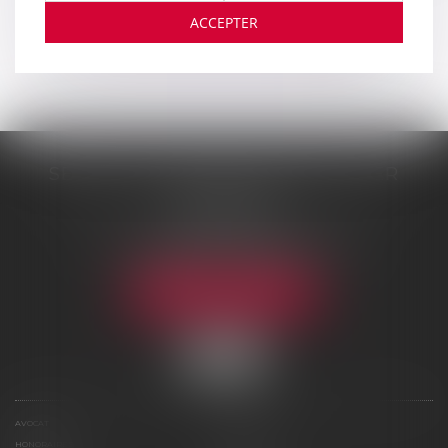
ACCEPTER
...
<<
<
76
77
78
79
80
81
82
>
>>
SELARL DE ME NICOLAS BOUTTIER
48 rue Samson
75013 PARIS 13
Tél :
01 45 35 24 17
-
06 75 61 39 95
Fax : 01 43 31 67 10
NOUS LOCALISER
AVOCAT
COMPÉTENCES
HONORAIRES
ACTUS