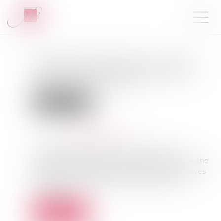
Passoires thermiques : vers un
assouplissement des règles de
location en France ?
Droit immobilier
Publié le :
20/05/2026
Source :
www.gererseul.com
Depuis plusieurs années, la lutte contre les
logements énergivores s’est imposée comme une
priorité en France. Entre interdictions progressives
de location et obligations de rénovation, les
propriétaires ...
Lire la suite