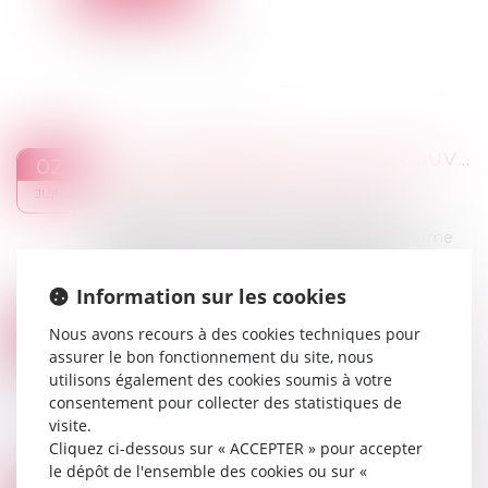
BAUX COMMERCIAUX : VOUS POUVEZ DÉSORMAIS DEMANDER LA MENSUALISATION DU LOYER
02
Droit commercial
/
Baux commerciaux
JUIN
Adoptée en avril dans le cadre de la loi de
simplification de la vie économique, la réforme
des baux commerciaux s’inscrit dans la
continuité des évolutions engagées par la loi...
Information sur les cookies
Lire la suite
L’ABSENCE DE VALEUR PROBANTE D’UN ACTE DE NOTORIÉTÉ ACQUISITIVE NE PEUT ENTRAÎNER SA NULLITÉ
Nous avons recours à des cookies techniques pour
02
Droit immobilier
/
Droit de la propriété
assurer le bon fonctionnement du site, nous
JUIN
utilisons également des cookies soumis à votre
a Cour de cassation, dans un arrêt rendu le 21
consentement pour collecter des statistiques de
mai 2026, est venue rappeler qu’un acte de
visite.
notoriété acquisitive ne peut être annulé au seul
Cliquez ci-dessous sur « ACCEPTER » pour accepter
motif qu’il ne présente pas une valeu...
le dépôt de l'ensemble des cookies ou sur «
Lire la suite