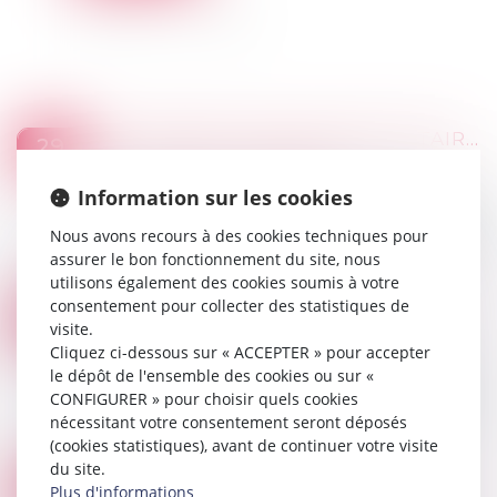
LE SYNDICAT DES COPROPRIÉTAIRES N’EST PAS UN CONSOMMATEUR
29
Droit immobilier
/
Copropriété
NOV.
Information sur les cookies
Un syndicat des copropriétaires, qui n’est pas un
« consommateur », ne peut pas se prévaloir de la
Nous avons recours à des cookies techniques pour
prescription biennale de l’article L 218-2 du Code
assurer le bon fonctionnement du site, nous
de la consommation...
utilisons également des cookies soumis à votre
Lire la suite
consentement pour collecter des statistiques de
CONDITIONS D’APPLICATION DE LA GARANTIE DÉCENNALE AUX PANNEAUX PHOTOVOLTAÏQUES
24
visite.
Droit immobilier
/
Droit de la construction
NOV.
Cliquez ci-dessous sur « ACCEPTER » pour accepter
Les panneaux photovoltaïques qui participent à
le dépôt de l'ensemble des cookies ou sur «
la réalisation de l’ouvrage de couverture dans
CONFIGURER » pour choisir quels cookies
son ensemble relèvent de la garantie décennale
nécessitant votre consentement seront déposés
lorsqu’un risque d’incendie affecte...
(cookies statistiques), avant de continuer votre visite
Lire la suite
du site.
UN CONGÉ DONNÉ PAR LETTRE RECOMMANDÉE AR NON REMISE AU BAILLEUR N’EST PAS RÉGULIER
23
Plus d'informations