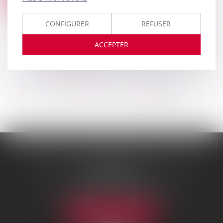
Droit immobilier
/
Baux d'habitation
NOV.
Le congé d’un bail d’habitation délivré par lettre
CONFIGURER
REFUSER
recommandée avec demande d’avis de
réception revenue à son expéditeur avec la
ACCEPTER
mention « pli avisé et non réclamé » n’est pas r...
Lire la suite
...
<<
<
76
77
78
79
80
81
82
>
>>
SELARL DE ME NICOLAS BOUTTIER
48 rue Samson
75013 PARIS 13
Tél :
01 45 35 24 17
-
06 75 61 39 95
Fax : 01 43 31 67 10
NOUS LOCALISER