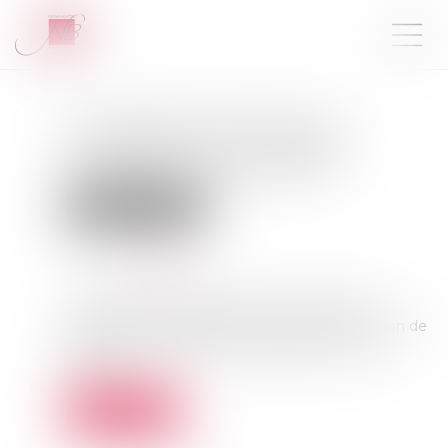
Les règles de l'assurance
chômage sont prolongées
jusqu'au 31 janvier 2023
Droit des assurances
Publié le :
22/11/2022
Source :
www.efl.fr
Un décret prolonge jusqu'au 31 janvier 2023
l'application des actuelles règles d'indemnisation de
l'assurance chômage et le dispositif du bonus
malus...
Lire la suite