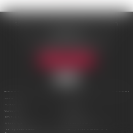
SELARL DE ME NICOLAS BOUTTIER
48 rue Samson
75013 PARIS 13
Tél :
01 45 35 24 17
-
06 75 61 39 95
Fax : 01 43 31 67 10
NOUS LOCALISER
AVOCAT
COMPÉTENCES
HONORAIRES
ACTUS
GLOSSAIRE
CONTACT
RDV EN LIGNE
ESPACE CLIENT
PLAN DU SITE
MENTIONS LÉGALES
POLITIQUE DE COOKIES
POLITIQUE DE CONFIDENTIALITÉ