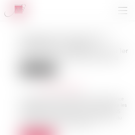
Diagnostic de performance
énergétique -Passoires
thermiques : le DPE évolue au 1er
juillet pour les petites surfaces
Droit immobilier
Publié le :
16/07/2024
Source :
www.service-public.fr
Le mode de calcul du diagnostic de performance
énergétique (DPE) connaît des évolutions pour les
logements de moins de 40 m2. Un arrêté du 25
mars 2024 a modifié les seuils des étiquettes du
DPE s'appliquant à ces logements...