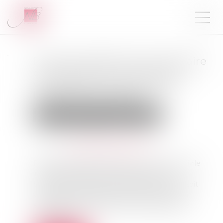
Droit de préférence du locataire
commercial sur l’immeuble
vendu dans le cadre d’une
liquidation judiciaire
Droit commercial
Baux commerciaux
Publié le :
21/02/2023
Source :
www.lemag-juridique.com
Placée en liquidation judiciaire, une société civile
immobilière (SCI) avait été contrainte, par
ordonnance du juge-commissaire, à ce que soit
vendu, par le biais du liquidateur judiciaire, un
ensemble immobilier à une communauté de
communes...