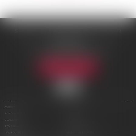
SELARL DE ME NICOLAS BOUTTIER
48 rue Samson
75013 PARIS 13
Tél :
01 45 35 24 17
-
06 75 61 39 95
Fax : 01 43 31 67 10
NOUS LOCALISER
AVOCAT
COMPÉTENCES
HONORAIRES
ACTUS
GLOSSAIRE
CONTACT
RDV EN LIGNE
ESPACE CLIENT
PLAN DU SITE
MENTIONS LÉGALES