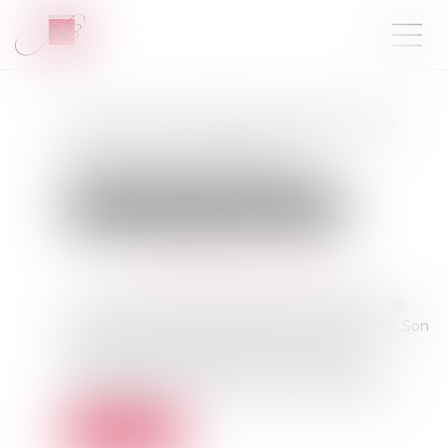
Le Gouvernement rétropédale
face à un marché de la
rénovation en berne
Droit immobilier
Droit de la construction
Publié le :
20/03/2024
Source :
www.actu-environnement.com
Le Gouvernement réintègre les monogestes de
travaux pour prétendre à l'aide MaPrimeRénov'. Son
objectif est aussi d'augmenter le nombre
d'Accompagnateurs Rénov' et d'entreprises
labellisées RGE tout en luttant contre la fraude...
Lire la suite