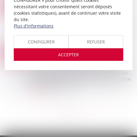
CONFIGURER » pour choisir quels cookies
LE QUITUS DONNÉ AU SYNDIC NE PRIVE PAS UN COPROPRIÉTAIRE D’ENGAGER SA RESPONSABILITÉ DÉLICTUELLE
12
nécessitant votre consentement seront déposés
Droit immobilier
/
Copropriété
(cookies statistiques), avant de continuer votre visite
MARS
Un litige porté devant la Cour de cassation
du site.
questionnait cette dernière sur le fait de savoir si
Plus d'informations
le quitus donné au syndic faisait obstacle à une
action en responsabilité délict...
CONFIGURER
REFUSER
Lire la suite
VENDEURS PROFANES ET VALIDITÉ DE LA CLAUSE D’EXCLUSION DE GARANTIE
06
ACCEPTER
Droit immobilier
/
Droit de la construction
MARS
L’acheteur d’un bien bénéficie de la garantie des
vices cachés si le bien est affecté d’un vice, qui
n’était pas apparent lors de l’achat, et qui rend le
bien impropre à l’usage...
Lire la suite
...
...
<<
<
43
44
45
46
47
48
49
>
>>