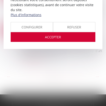
Par une décision du 22 novembre 2023, la Cour
(cookies statistiques), avant de continuer votre visite
de cassation rappelle que les polices d’assurance
du site.
relevant des branches 1 à 17 de l’article R.321-1 du
Plus d'informations
Code des assurances doivent...
Lire la suite
CONFIGURER
REFUSER
PRESCRIPTION DE L’ACTION RÉCURSOIRE DU CONSTRUCTEUR
08
Droit immobilier
/
Droit de la construction
DÉC.
ACCEPTER
L’article 2224 du Code civil disposant que : « Les
actions personnelles ou mobilières se prescrivent
par cinq ans à compter du jour où le titulaire d'un
droit a connu ou aurait...
Lire la suite
...
...
<<
<
50
51
52
53
54
55
56
>
>>
SELARL DE ME NICOLAS BOUTTIER