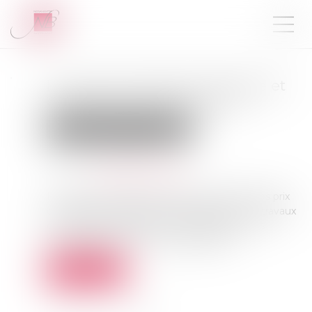
Le poids colossal de l’énergie et
des travaux de rénovation
Droit immobilier
Copropriété
Publié le :
07/12/2023
Source :
www.quechoisir.org
Inflation des charges courantes, explosion des prix
des énergies, obligation d’entreprendre des travaux
de rénovation, notamment énergétique… les
charges pleuvent sur les copropriétés...
Lire la suite