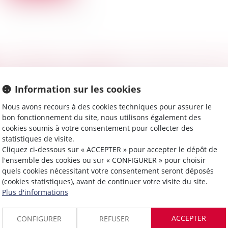
oit immobilier
/
Baux d'habitation
Information sur les cookies
l'origine, le bail mobilité était un "beau dispositif" créé af
accès au logement des jeunes travailleurs". Mais voilà, à 
Nous avons recours à des cookies techniques pour assurer le
bon fonctionnement du site, nous utilisons également des
P, certains en prof...
cookies soumis à votre consentement pour collecter des
ire la suite
statistiques de visite.
Cliquez ci-dessous sur « ACCEPTER » pour accepter le dépôt de
oit immobilier
/
Droit de la construction
l'ensemble des cookies ou sur « CONFIGURER » pour choisir
 vertu de l’article 1792-6 du Code civil : « La réception es
quels cookies nécessitant votre consentement seront déposés
(cookies statistiques), avant de continuer votre visite du site.
equel le maître de l'ouvrage déclare accepter l'ouvrage 
Plus d'informations
serve. Elle intervient à la de...
ire la suite
ACCEPTER
CONFIGURER
REFUSER