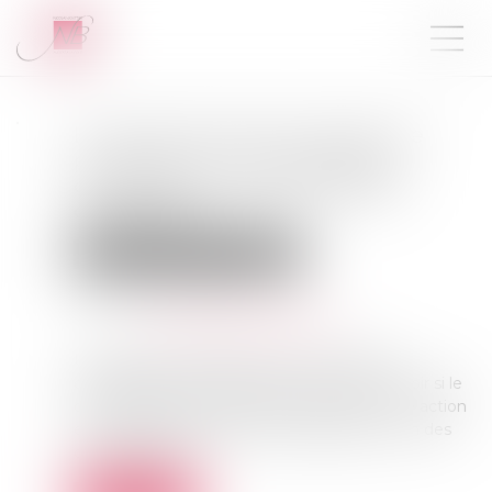
Le quitus donné au syndic ne
prive pas un copropriétaire
d’engager sa responsabilité
délictuelle
Droit immobilier
Copropriété
Publié le :
12/03/2024
Source :
www.lemag-juridique.com
Un litige porté devant la Cour de cassation
questionnait cette dernière sur le fait de savoir si le
quitus donné au syndic faisait obstacle à une action
en responsabilité délictuelle engagée par l’un des
copropriétaires...