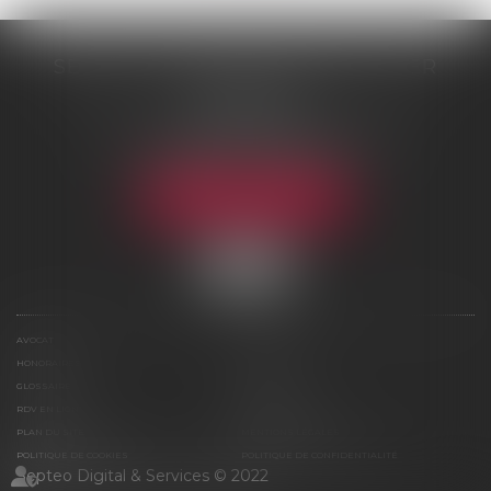
SELARL DE ME NICOLAS BOUTTIER
48 rue Samson
75013 PARIS 13
Tél :
01 45 35 24 17
-
06 75 61 39 95
Fax : 01 43 31 67 10
NOUS LOCALISER
AVOCAT
COMPÉTENCES
HONORAIRES
ACTUS
GLOSSAIRE
CONTACT
RDV EN LIGNE
ESPACE CLIENT
PLAN DU SITE
MENTIONS LÉGALES
POLITIQUE DE COOKIES
POLITIQUE DE CONFIDENTIALITÉ
Septeo Digital & Services © 2022