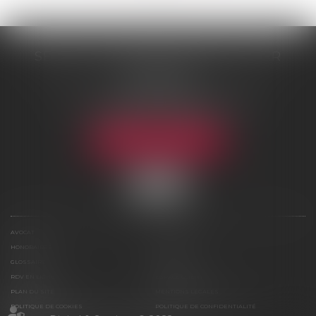
SELARL DE ME NICOLAS BOUTTIER
48 rue Samson
75013 PARIS 13
Tél :
01 45 35 24 17
-
06 75 61 39 95
Fax : 01 43 31 67 10
NOUS LOCALISER
AVOCAT
COMPÉTENCES
HONORAIRES
ACTUS
GLOSSAIRE
CONTACT
RDV EN LIGNE
ESPACE CLIENT
PLAN DU SITE
MENTIONS LÉGALES
POLITIQUE DE COOKIES
POLITIQUE DE CONFIDENTIALITÉ