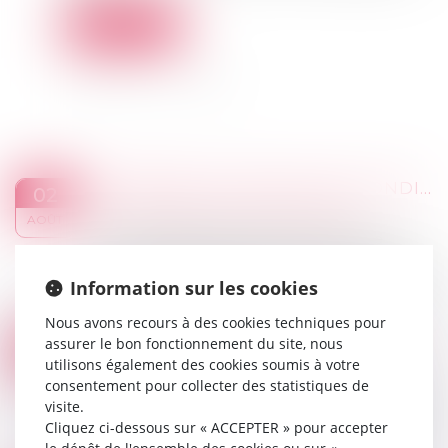
Lire la suite
PROMESSE DE VENTE AVEC CONDITION SUSPENSIVE PENDANTE AU JOUR DE LA DÉLIVRANCE D’UN CONGÉ POUR VENDRE
02
Droit immobilier
/
Droit de la propriété
AOÛT
Dans une affaire portée devant la Cour de
cassation le 6 juillet dernier, les propriétaires d'un
bien immobilier avaient donné à bail d'habitation
Information sur les cookies
à un preneur pour une durée de...
Nous avons recours à des cookies techniques pour
Lire la suite
assurer le bon fonctionnement du site, nous
APPRÉCIATION DE LA PORTÉE DE LA RÉTICENCE OU DE LA FAUSSE DÉCLARATION INTENTIONNELLE
01
utilisons également des cookies soumis à votre
Droit des assurances
AOÛT
consentement pour collecter des statistiques de
Lors de la souscription d’un contrat d’assurance,
visite.
l’assureur pose généralement de nombreuses
Cliquez ci-dessous sur « ACCEPTER » pour accepter
questions à l’assuré, afin de pouvoir évaluer les