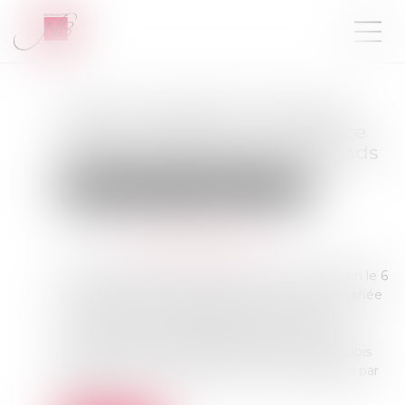
Vue sur propriété : échec des
règles de distance en présence
d’une servitude grevant le fonds
Droit immobilier
Droit de la construction
Publié le :
02/08/2023
Source :
www.lemag-juridique.com
Dans un litige porté devant la Cour de cassation le 6
juillet dernier, les propriétaires d'une maison édifiée
sur une parcelle, comprenant deux fenêtres
donnant sur la parcelle appartenant à une SCI,
avaient agi en indemnisation des préjudices subis
par les désordres résultant de travaux engagés par
la SCI...