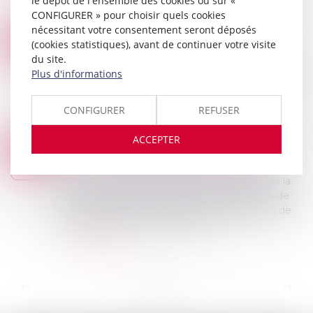
le dépôt de l'ensemble des cookies ou sur «
risques qu’il prend en charge. Aus...
CONFIGURER » pour choisir quels cookies
Lire la suite
nécessitant votre consentement seront déposés
PROLONGATION DES MESURES POUR CONTENIR LA HAUSSE DES LOYERS COMMERCIAUX
01
(cookies statistiques), avant de continuer votre visite
Droit commercial
/
Baux commerciaux
du site.
AOÛT
Jusqu'au 1er trimestre 2024, et pour la deuxième
Plus d'informations
année consécutive, l’évolution annuelle
de l’indice des loyers commerciaux est limitée à
CONFIGURER
REFUSER
3,5 % au profit des locataires petites ...
Lire la suite
ACCEPTER
LE MAÎTRE D’OUVRAGE NE DOIT PAS VÉRIFIER LA DATE DE DÉLIVRANCE DE LA GARANTIE DE PAIEMENT
26
Droit immobilier
/
Droit de la construction
JUIL.
Récemment, la Troisième Chambre civile de la
Cour de cassation a affirmé que l’obligation de
vérification du maître de l’ouvrage, en vertu de
l’article 14-1 de la loi du 31 déce...
Lire la suite
...
...
<<
<
59
60
61
62
63
64
65
>
>>