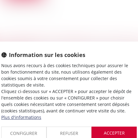
oit immobilier
Information sur les cookies
n matière de vente en l’état futur d’achèvement (VEFA), 
Nous avons recours à des cookies techniques pour assurer le
éparation d’une non-conformité apparente du bien vend
bon fonctionnement du site, nous utilisons également des
spositions spécifiques des articles 164...
cookies soumis à votre consentement pour collecter des
ire la suite
statistiques de visite.
Cliquez ci-dessous sur « ACCEPTER » pour accepter le dépôt de
oit immobilier
l'ensemble des cookies ou sur « CONFIGURER » pour choisir
quels cookies nécessitant votre consentement seront déposés
e mode de calcul du diagnostic de performance énergé
(cookies statistiques), avant de continuer votre visite du site.
onnaît des évolutions pour les logements de moins de 4
Plus d'informations
 25 mars 2024 a modifié les seuils des...
ire la suite
ACCEPTER
CONFIGURER
REFUSER