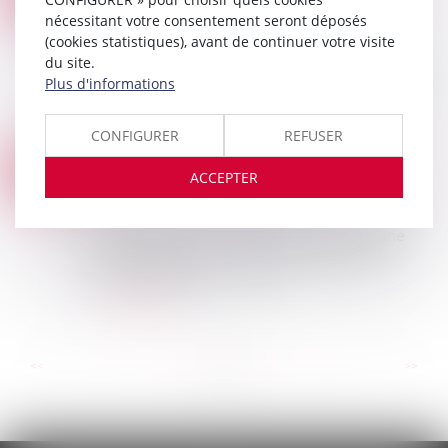
Droit immobilier
/
Copropriété
nécessitant votre consentement seront déposés
MAI
Pour relancer le marché du logement, le
(cookies statistiques), avant de continuer votre visite
Premier ministre a annoncé notamment un
du site.
assouplissement des conditions de location des
Plus d'informations
passoires thermiques et un renforcement du
nouveau...
CONFIGURER
REFUSER
Lire la suite
LA PRESCRIPTION ET LES TROUBLES ANORMAUX DU VOISINAGE
13
ACCEPTER
Actualités du cabinet
MARS
La prescription : cristallisation d’une situation La
prescription est le mécanisme par lequel une
situation juridique, à l’issu d’un certain délai,
devient définitive et ne peu...
Lire la suite
...
...
<<
<
4
5
6
7
8
9
10
>
>>