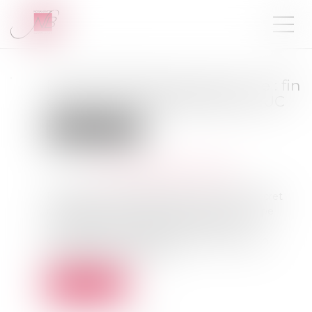
Décret 2026-341 assurance vie : fin
des FIA non réglementés en UC
Droit des assurances
Publié le :
13/05/2026
Source :
www.echangesassurances.org
Publié au Journal officiel du 5 mai 2026, le décret
n°2026-341 du 30 avril 2026 marque une étape
décisive dans l'encadrement de l'univers
d'investissement de l'assurance vie et du plan
d'épargne retraite (PER)...
Lire la suite