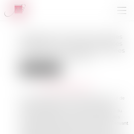
Obligation de rappel des règles
de prescription dans les polices
d’assurance : les exceptions liées
aux risques maritimes
Droit des assurances
Publié le :
12/12/2023
Source :
www.lemag-juridique.com
Par une décision du 22 novembre 2023, la Cour de
cassation rappelle que les polices d’assurance
relevant des branches 1 à 17 de l’article R.321-1 du
Code des assurances doivent faire un rappel des
règles relatives à la prescription des actions dérivant
du contrat d’assurance. Dès lors, l’assureur a