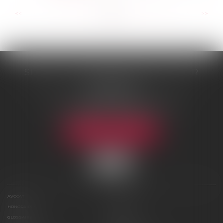
...
...
<<
<
12
13
14
15
16
17
18
>
>>
SELARL DE ME NICOLAS BOUTTIER
48 rue Samson
75013 PARIS 13
Tél :
01 45 35 24 17
-
06 75 61 39 95
Fax : 01 43 31 67 10
NOUS LOCALISER
AVOCAT
COMPÉTENCES
HONORAIRES
ACTUS
GLOSSAIRE
CONTACT